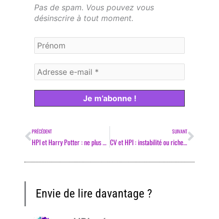
Pas de spam. Vous pouvez vous
désinscrire à tout moment.
Précédent
Suiv
PRÉCÉDENT
SUIVANT
HPI et Harry Potter : ne plus douter de soi
CV et HPI : instabilité ou richesse ?
Envie de lire davantage ?