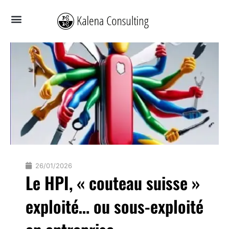
Aller
au
contenu
VOUS AVEZ BESOIN DE
VOUS ÊTES
VOUS CHERCHEZ
QUI SUIS-JE ?
26/01/2026
Le HPI, « couteau suisse »
exploité… ou sous-exploité