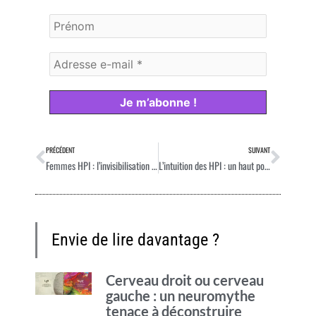
Précédent
Suiv
PRÉCÉDENT
SUIVANT
Femmes HPI : l’invisibilisation silencieuse de celles qui dérangent les normes
L’intuition des HPI : un haut potentiel à comprendre
Envie de lire davantage ?
Cerveau droit ou cerveau
gauche : un neuromythe
tenace à déconstruire