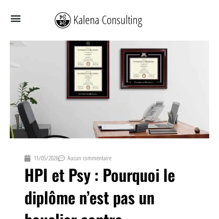
Aller
au
contenu
VOUS AVEZ BESOIN DE
VOUS ÊTES
VOUS CHERCHEZ
QUI SUIS-JE ?
11/05/2026
Aucun commentaire
HPI et Psy : Pourquoi le
diplôme n’est pas un