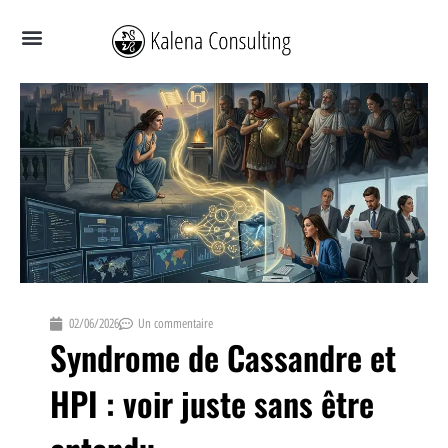
Aller
au
contenu
VOUS AVEZ BESOIN DE
VOUS ÊTES
VOUS CHERCHEZ
QUI SUIS-JE ?
02/06/2026
Un commentaire
Syndrome de Cassandre et
HPI : voir juste sans être