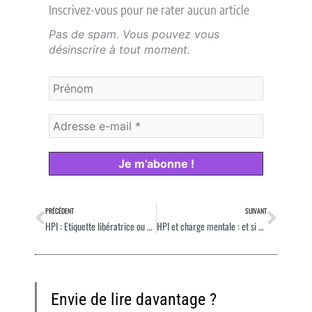
Inscrivez-vous pour ne rater aucun article
Pas de spam. Vous pouvez vous
désinscrire à tout moment.
Précédent
Suiv
PRÉCÉDENT
SUIVANT
HPI : Etiquette libératrice ou prison ?
HPI et charge mentale : et si vous arrêtiez de porter les « petits singes » des autres ?
Envie de lire davantage ?