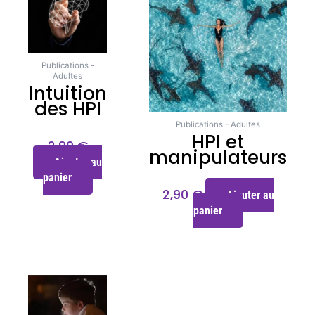
Publications -
Adultes
Intuition
des HPI
Publications - Adultes
HPI et
2,90
€
manipulateurs
Ajouter au
panier
2,90
€
Ajouter au
panier