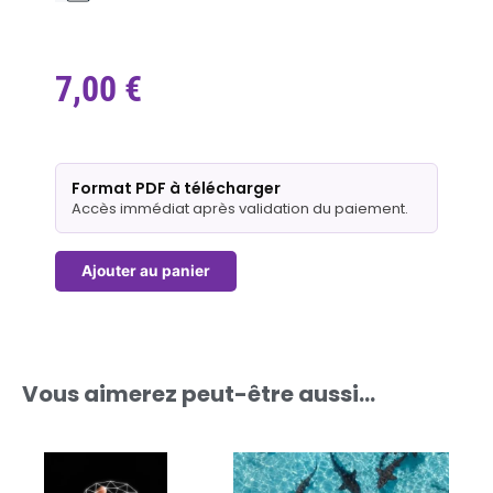
7,00
€
quantité
Format PDF à télécharger
de
Accès immédiat après validation du paiement.
Le
sommeil
des
Ajouter au panier
HPI
Vous aimerez peut-être aussi…